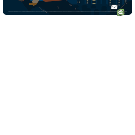
ホーム
ドイツ語オ
ドイツ語オンラインレッスンのコース一覧
ンラインレ
ドイツ語少人数コース
初めての方へ｜Vollmondとは
ッスンなら
ドイツ語プライベートコース
講師一覧
フォルモン
動画学習コース「ゼロからドイツ語文法講座」
受講料金
ト
ドイツ語会話コース
受講生の声
毎月500名
ドイツ語テキストコース
ドイツ語学習コーチングサービス
以上の生徒
法人・企業向けドイツ語研修
様が受講中
その他の法人向けサービス
です♩
予約システムログイン
Vollmond 記事一覧