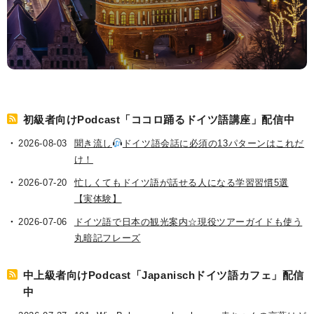
初級者向けPodcast「ココロ踊るドイツ語講座」配信中
2026-08-03
聞き流し
ドイツ語会話に必須の13パターンはこれだ
け！
2026-07-20
忙しくてもドイツ語が話せる人になる学習習慣5選
【実体験】
2026-07-06
ドイツ語で日本の観光案内☆現役ツアーガイドも使う
丸暗記フレーズ
中上級者向けPodcast「Japanischドイツ語カフェ」配信
中