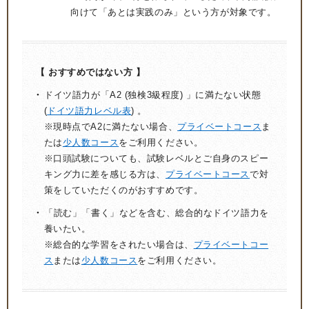
向けて「あとは実践のみ」という方が対象です。
【 おすすめではない方 】
ドイツ語力が「A2 (独検3級程度) 」に満たない状態
(
ドイツ語力レベル表
) 。
※現時点でA2に満たない場合、
プライベートコース
ま
たは
少人数コース
をご利用ください。
※口頭試験についても、試験レベルとご自身のスピー
キング力に差を感じる方は、
プライベートコース
で対
策をしていただくのがおすすめです。
「読む」「書く」などを含む、総合的なドイツ語力を
養いたい。
※総合的な学習をされたい場合は、
プライベートコー
ス
または
少人数コース
をご利用ください。