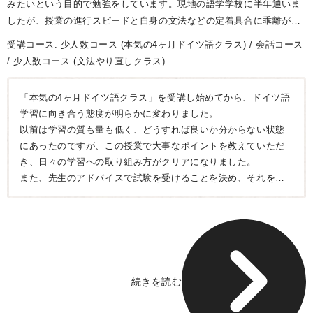
みたいという目的で勉強をしています。現地の語学学校に半年通いま
したが、授業の進行スピードと自身の文法などの定着具合に乖離がで
き、B1を終えたところで通うのをやめました。その後のドイツ語学習
受講コース:
少人数コース
(本気の4ヶ月ドイツ語クラス)
会話コース
をどう進めていけば良いのか分からず、いくつかのコンテンツやテキ
少人数コース
(文法やり直しクラス)
ストブックに手をつけては中途半端にやり過ごす日々が続いていまし
た。心の中ではドイツ語が一向に上達しない状況に焦りがありまし
「本気の4ヶ月ドイツ語クラス」を受講し始めてから、ドイツ語
た。
学習に向き合う態度が明らかに変わりました。
以前は学習の質も量も低く、どうすれば良いか分からない状態
にあったのですが、この授業で大事なポイントを教えていただ
き、日々の学習への取り組み方がクリアになりました。
また、先生のアドバイスで試験を受けることを決め、それを軸
にしてやるべきことが明確になったのが良かったです。
試験対策だけでなく、この先どうやって勉強を進めていけばい
いのか分かりました。
この4ヶ月でサンプルテストでの正解率が上がったり、書く・読
むシーンでもできることが増えたのを実感しています。
続きを読む