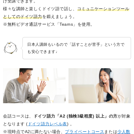
け受講できます。
様々な講師と楽しくドイツ語で話し、
コミュニケーションツール
としてのドイツ語力
を鍛えましょう。
※無料ビデオ通話サービス「Teams」を使用。
日本人講師もいるので「話すことが苦手」という方で
も安心できます♩
会話コースは、
ドイツ語力「A2 (独検3級程度) 以上」の方
が対象
となります (
ドイツ語力レベル表
) 。
※現時点でA2に満たない場合、
プライベートコース
または
少人数