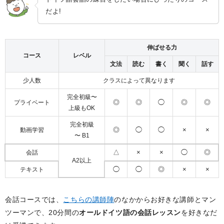
だよ!
伸ばせる力
コース
レベル
文法
読む
書く
聞く
話す
少人数
クラスによって異なります
完全初級〜
◎
◎
◯
◎
◎
プライベート
上級もOK
完全初級
◎
◯
◯
×
×
動画学習
〜 B1
△
×
×
◯
◎
会話
A2以上
◯
◯
◎
×
×
テキスト
会話コースでは、
こちらの講師陣
のなかからお好きな講師とマン
ツーマンで、20分間の
オールドイツ語の会話レッスン
を好きなだ