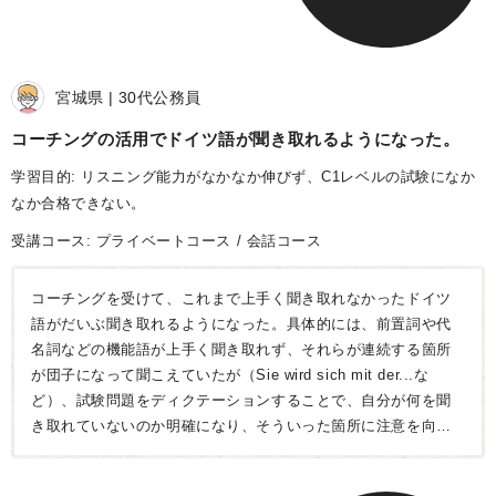
宮城県
30代
公務員
コーチングの活用でドイツ語が聞き取れるようになった
学習目的: リスニング能力がなかなか伸びず、C1レベルの試験になか
なか合格できない。
受講コース:
プライベートコース
会話コース
コーチングを受けて、これまで上手く聞き取れなかったドイツ
語がだいぶ聞き取れるようになった。具体的には、前置詞や代
名詞などの機能語が上手く聞き取れず、それらが連続する箇所
が団子になって聞こえていたが（Sie wird sich mit der...な
ど）、試験問題をディクテーションすることで、自分が何を聞
き取れていないのか明確になり、そういった箇所に注意を向け
ることで、リスニング音声の細かいところまで聞き取れるよう
になった。