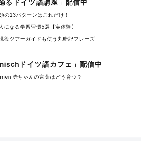
コロ踊るドイツ語講座」配信中
須の13パターンはこれだけ！
人になる学習習慣5選【実体験】
現役ツアーガイドも使う丸暗記フレーズ
panischドイツ語カフェ」配信中
hen lernen 赤ちゃんの言葉はどう育つ？