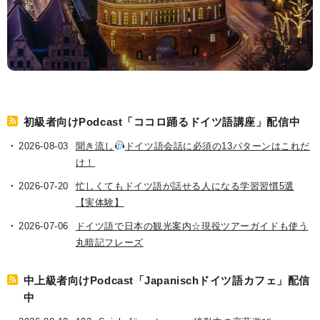
初級者向けPodcast「ココロ踊るドイツ語講座」配信中
2026-08-03
聞き流し
ドイツ語会話に必須の13パターンはこれだ
け！
2026-07-20
忙しくてもドイツ語が話せる人になる学習習慣5選
【実体験】
2026-07-06
ドイツ語で日本の観光案内☆現役ツアーガイドも使う
丸暗記フレーズ
中上級者向けPodcast「Japanischドイツ語カフェ」配信
中