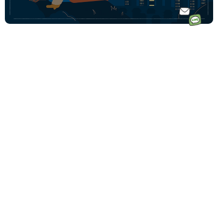
ホーム
ドイツ語オ
ドイツ語オンラインレッスンのコース一覧
ンラインレ
ドイツ語少人数コース
初めての方へ｜Vollmondとは
ッスンなら
ドイツ語プライベートコース
講師一覧
フォルモン
動画学習コース「ゼロからドイツ語文法講座」
受講料金
ト
ドイツ語会話コース
受講生の声
毎月500名
ドイツ語テキストコース
ドイツ語学習コーチングサービス
以上の生徒
法人・企業向けドイツ語研修
様が受講中
その他の法人向けサービス
です♩
予約システムログイン
Vollmond 記事一覧