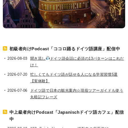
初級者向けPodcast「ココロ踊るドイツ語講座」配信中
2026-08-03
聞き流し
ドイツ語会話に必須の13パターンはこれだ
け！
2026-07-20
忙しくてもドイツ語が話せる人になる学習習慣5選
【実体験】
2026-07-06
ドイツ語で日本の観光案内☆現役ツアーガイドも使う
丸暗記フレーズ
中上級者向けPodcast「Japanischドイツ語カフェ」配信
中