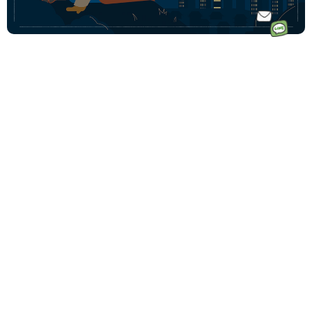
ホーム
ドイツ語オ
ドイツ語オンラインレッスンのコース一覧
ンラインレ
ドイツ語少人数コース
初めての方へ｜Vollmondとは
ッスンなら
ドイツ語プライベートコース
講師一覧
フォルモン
動画学習コース「ゼロからドイツ語文法講座」
受講料金
ト
ドイツ語会話コース
受講生の声
毎月500名
ドイツ語テキストコース
ドイツ語学習コーチングサービス
以上の生徒
法人・企業向けドイツ語研修
様が受講中
その他の法人向けサービス
です♩
予約システムログイン
Vollmond 記事一覧