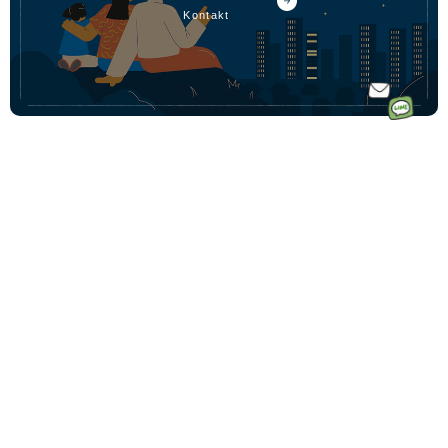
kontakt
ホーム
ドイツ語オ
ドイツ語オンラインレッスンのコース一覧
ンラインレ
ドイツ語少人数コース
初めての方へ｜Vollmondとは
ッスンなら
ドイツ語プライベートコース
講師一覧
フォルモン
動画学習コース「ゼロからドイツ語文法講座」
受講料金
ト
ドイツ語会話コース
受講生の声
毎月500名
ドイツ語テキストコース
ドイツ語学習コーチングサービス
以上の生徒
法人・企業向けドイツ語研修
様が受講中