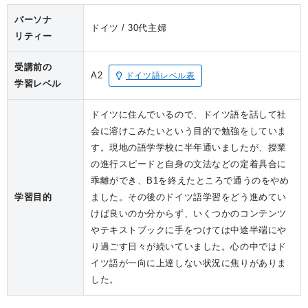
パーソナ
ドイツ
30代
主婦
リティー
受講前の
A2
ドイツ語レベル表
学習レベル
ドイツに住んでいるので、ドイツ語を話して社
会に溶けこみたいという目的で勉強をしていま
す。現地の語学学校に半年通いましたが、授業
の進行スピードと自身の文法などの定着具合に
乖離ができ、B1を終えたところで通うのをやめ
学習目的
ました。その後のドイツ語学習をどう進めてい
けば良いのか分からず、いくつかのコンテンツ
やテキストブックに手をつけては中途半端にや
り過ごす日々が続いていました。心の中ではド
イツ語が一向に上達しない状況に焦りがありま
した。