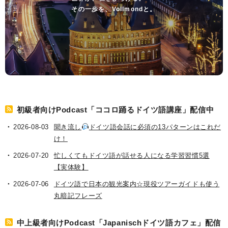
その一歩を、Vollmondと。
初級者向けPodcast「ココロ踊るドイツ語講座」配信中
2026-08-03
聞き流し
ドイツ語会話に必須の13パターンはこれだ
け！
2026-07-20
忙しくてもドイツ語が話せる人になる学習習慣5選
【実体験】
2026-07-06
ドイツ語で日本の観光案内☆現役ツアーガイドも使う
丸暗記フレーズ
中上級者向けPodcast「Japanischドイツ語カフェ」配信