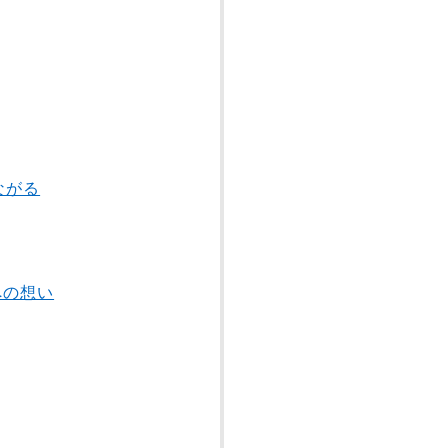
ながる
への想い