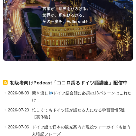
言葉が、世界をひろげる。
世界が、私をひろげる。
その一歩を、Vollmondと。
初級者向けPodcast「ココロ踊るドイツ語講座」配信中
2026-08-03
聞き流し
ドイツ語会話に必須の13パターンはこれだ
け！
2026-07-20
忙しくてもドイツ語が話せる人になる学習習慣5選
【実体験】
2026-07-06
ドイツ語で日本の観光案内☆現役ツアーガイドも使う
丸暗記フレーズ