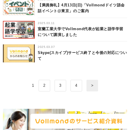
【満員御礼】4月13日(日)「Vollmondドイツ語会
話イベント@東京」のご案内
2025.03.11
室蘭工業大学でVollmond代表が起業と語学学習
について講演しました
2025.03.07
Skype(スカイプ)サービス終了と今後の対応につい
て
1
2
3
4
>