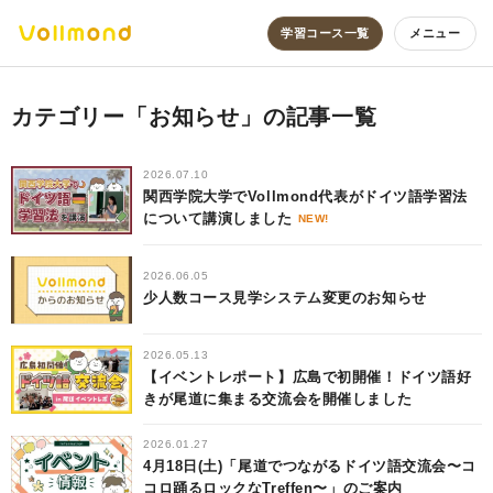
学習コース一覧
メニュー
カテゴリー「お知らせ」の記事一覧
2026.07.10
関西学院大学でVollmond代表がドイツ語学習法
について講演しました
NEW!
2026.06.05
少人数コース見学システム変更のお知らせ
2026.05.13
【イベントレポート】広島で初開催！ドイツ語好
きが尾道に集まる交流会を開催しました
2026.01.27
4月18日(土)「尾道でつながるドイツ語交流会〜コ
コロ踊るロックなTreffen〜」のご案内