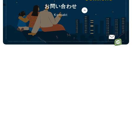
お問い合わせ
kontakt
ホーム
ドイツ語オ
ドイツ語オンラインレッスンのコース一覧
ンラインレ
ドイツ語少人数コース
初めての方へ｜Vollmondとは
ッスンなら
ドイツ語プライベートコース
講師一覧
フォルモン
動画学習コース「ゼロからドイツ語文法講座」
受講料金
ト
ドイツ語会話コース
受講生の声
毎月500名
ドイツ語テキストコース
ドイツ語学習コーチングサービス