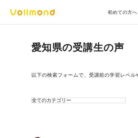
初めての方へ
愛知県
以下の検索フォームで、受講前の学習レベル
タ
キ
グ
ー
ワ
ー