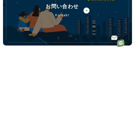
お問い合わせ
kontakt
ホーム
ドイツ語オ
ドイツ語オンラインレッスンのコース一覧
ンラインレ
ドイツ語少人数コース
初めての方へ｜Vollmondとは
ッスンなら
ドイツ語プライベートコース
講師一覧
フォルモン
動画学習コース「ゼロからドイツ語文法講座」
受講料金
ト
ドイツ語会話コース
受講生の声
毎月500名
ドイツ語テキストコース
ドイツ語学習コーチングサービス