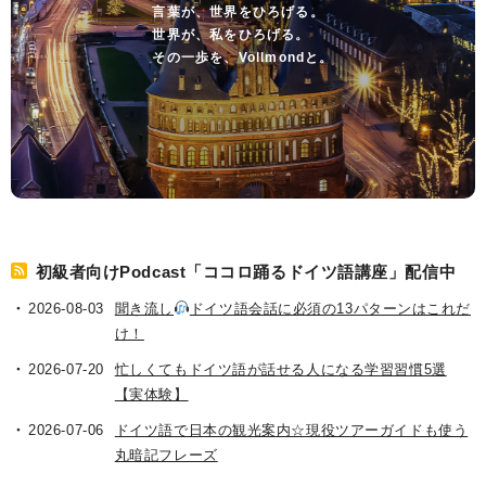
言葉が、世界をひろげる。
世界が、私をひろげる。
その一歩を、Vollmondと。
初級者向けPodcast「ココロ踊るドイツ語講座」配信中
2026-08-03
聞き流し
ドイツ語会話に必須の13パターンはこれだ
け！
2026-07-20
忙しくてもドイツ語が話せる人になる学習習慣5選
【実体験】
2026-07-06
ドイツ語で日本の観光案内☆現役ツアーガイドも使う
丸暗記フレーズ