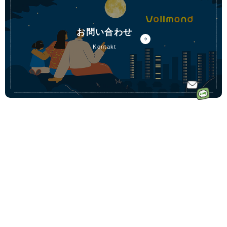
お問い合わせ
kontakt
ホーム
ドイツ語オ
ドイツ語オンラインレッスンのコース一覧
ンラインレ
ドイツ語少人数コース
初めての方へ｜Vollmondとは
ッスンなら
ドイツ語プライベートコース
講師一覧
フォルモン
動画学習コース「ゼロからドイツ語文法講座」
受講料金
ト