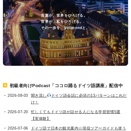
言葉が、世界をひろげる。
世界が、私をひろげる。
その一歩を、Vollmondと。
初級者向けPodcast「ココロ踊るドイツ語講座」配信中
2026-08-03
聞き流し
ドイツ語会話に必須の13パターンはこれだ
け！
2026-07-20
忙しくてもドイツ語が話せる人になる学習習慣5選
【実体験】
2026-07-06
ドイツ語で日本の観光案内☆現役ツアーガイドも使う