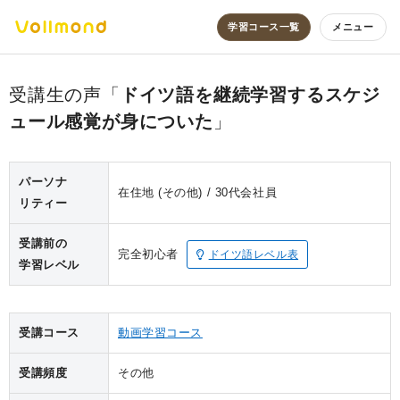
学習コース一覧
メニュー
ドイツ語を継続学習するスケジ
ュール感覚が身についた
パーソナ
在住地 (その他)
30代
会社員
リティー
受講前の
完全初心者
ドイツ語レベル表
学習レベル
受講コース
動画学習コース
受講頻度
その他