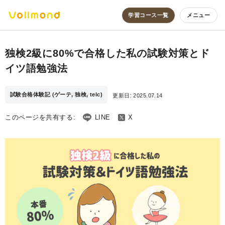
学習コース一覧
メニュー
独検2級に80%で合格した私の試験対策とド
イツ語勉強法
試験合格体験記 (ゲーテ, 独検, telc)
更新日:
2025.07.14
このページを共有する:
LINE
X