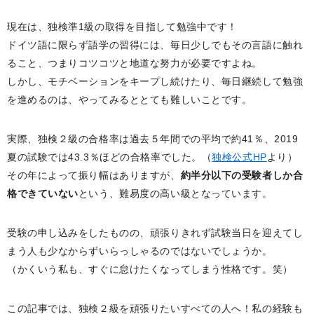
現在は、独検準1級の取得を目指して勉強中です！
ドイツ語に限らず語学の習得には、毎日少しでもその言語に触れ
ること、つまりコツコツと地道な努力が必要ですよね。
しかし、モチベーションをキープし続けたり、毎日継続して勉強
を進めるのは、やってみるととても難しいことです。
実際、独検２級の合格率は過去５年間での平均で約41％、2019
夏の試験では43.3％ほどの合格率でした。（
独検公式HP
より）
その年によって振り幅はありますが、
約半分以下の受験者しか合
格できていない
という、難易度の高い級となっています。
受験の申し込みをしたものの、頑張りきれず試験当日を迎えてし
まう人も少なからずいらっしゃるのではないでしょうか。
（かくいう私も、すぐに怠けたくなってしまう性格です。笑）
この記事では、独検２級を頑張りたいすべての人へ！私の経験も