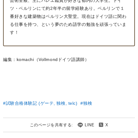
芸術全般、主にバレエ鑑賞が好きな都内の大学生。ドイ
ツ・ベルリンにて約2年半の留学経験あり。ベルリンで１
番好きな建築物はベルリン大聖堂。現在はドイツ語に関わ
る仕事を持つ、という夢のため語学の勉強を頑張っていま
す！
編集：komachi（Vollmondドイツ語講師）
試験合格体験記 (ゲーテ, 独検, telc)
独検
このページを共有する:
LINE
X