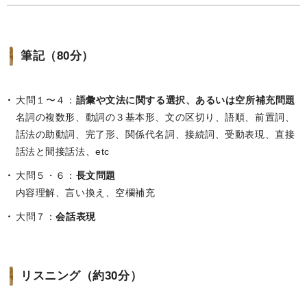
筆記（80分）
大問１〜４：
語彙や文法に関する選択、あるいは空所補充問題
名詞の複数形、動詞の３基本形、文の区切り、語順、前置詞、
話法の助動詞、完了形、関係代名詞、接続詞、受動表現、直接
話法と間接話法、etc
大問５・６：
長文問題
内容理解、言い換え、空欄補充
大問７：
会話表現
リスニング（約30分）