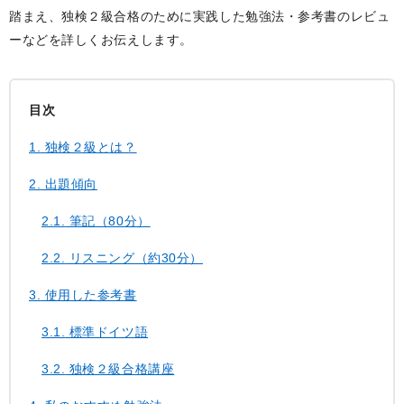
踏まえ、独検２級合格のために実践した勉強法・参考書のレビュ
ーなどを詳しくお伝えします。
目次
1.
独検２級とは？
2.
出題傾向
2.1.
筆記（80分）
2.2.
リスニング（約30分）
3.
使用した参考書
3.1.
標準ドイツ語
3.2.
独検２級合格講座