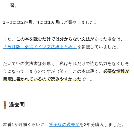
習
。
1～3には
2か月
、4には
1ヵ月
ほど費やしました。
また、
この本を読むだけでは分からない文法
があった場合は、
『改訂版 必携ドイツ文法総まとめ』
を参照していました。
たいていの文法書は分厚く、私はそれだけで読む気力をなくしそ
うになってしまうのですが（笑）、この本は薄く、
必要な情報が
簡潔に書かれているので読みやすかった
です。
過去問
本番1か月前くらいに、
電子版の過去問
を2年分購入しました。