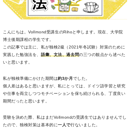
こんにちは。Vollmond受講生のRihoと申します。現在、大学院
博士後期課程の学生です。
この記事では主に、私が独検2級（2021年冬試験）対策のために
実践した勉強法を、
語彙、文法、過去問
の三つの観点から述べた
いと思います。
私が独検準備にかけた期間は
約3か月
でした。
個人差はあると思いますが、私にとっては、ドイツ語学習と研究
や仕事を両立しつつモチベーションを保ち続けられる、丁度良い
期間だったと思います。
受験を決めた際、私はまだVollmondの受講生ではありませんでし
たので、独検対策は基本的に
一人で
行ないました。