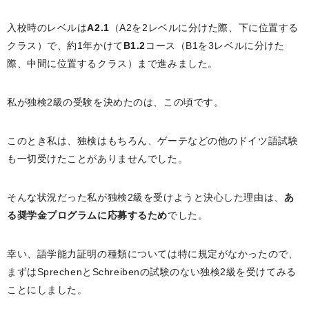
入校時のレベルは
A2.1
（A2を2レベルに分けた際、下に位置する
クラス）で、約1年かけて
B1.2
コース（B1を3レベルに分けた
際、中間に位置するクラス）まで進みました。
私が独検2級の受験を決めたのは、この頃です。
このとき私は、独検はもちろん、ゲーテなどの他のドイツ語試験
も一切受けたことがありませんでした。
そんな状況だった私が独検2級を受けようと決心した理由は、
あ
る奨学金プログラムに応募するため
でした。
幸い、語学能力証明の種類については特に規定がなかったので、
まずはSprechenとSchreibenの試験のない独検2級を受けてみる
ことにしました。