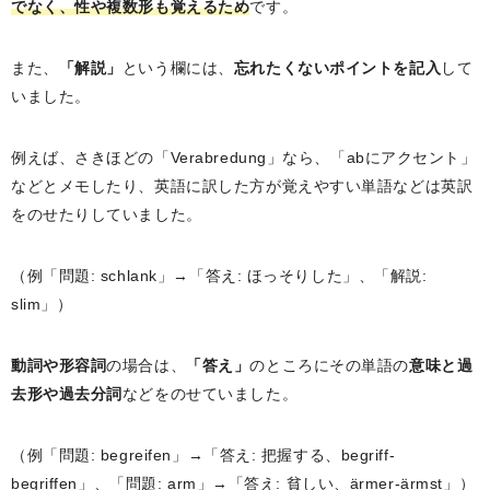
でなく、性や複数形も覚えるため
です。
また、
「解説」
という欄には、
忘れたくないポイントを記入
して
いました。
例えば、さきほどの「Verabredung」なら、「abにアクセント」
などとメモしたり、英語に訳した方が覚えやすい単語などは英訳
をのせたりしていました。
（例「問題: schlank」→「答え: ほっそりした」、「解説:
slim」）
動詞や形容詞
の場合は、
「答え」
のところにその単語の
意味と過
去形や過去分詞
などをのせていました。
（例「問題: begreifen」→「答え: 把握する、begriff‐
begriffen」、「問題: arm」→「答え: 貧しい、ärmer‐ärmst」）