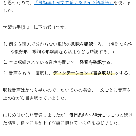
と思ったので、
『最効率！例文で覚えるドイツ語単語』
を使いま
した。
学習の手順は、以下の通りです。
例文を読んで分からない単語の
意味を確認
する。（名詞なら性
や複数形、動詞や形容詞なら活用なども確認する。）
本に収録されている音声を聞いて、
発音を確認
する。
音声をもう一度流し、
ディクテーション（書き取り）
をする。
収録音声はかなり早いので、たいていの場合、一文ごとに音声を
止めながら書き取っていました。
はじめはかなり苦労しましたが、
毎日約15～30分
こつこつと続け
た結果、徐々に耳がドイツ語に慣れていくのを感じました。