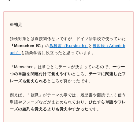
※補足
独検対策とは直接関係ないですが、ドイツ語学校で使っていた
『Menschen B1』
の
教科書（Kursbuch）
と
練習帳（Arbeitsb
uch）
も語彙学習に役立ったと思っています。
『Menschen』は章ごとにテーマが決まっているので、
一つ一
つの単語を関連付けて覚えやすい
ところ、
テーマに関連したフ
レーズも覚えられる
ところが良かったです。
例えば、「就職」がテーマの章では、履歴書や面接でよく使う
単語やフレーズなどがまとめられており、
ひたすら単語やフレ
ーズの羅列を覚えるよりも覚えやすかった
です。