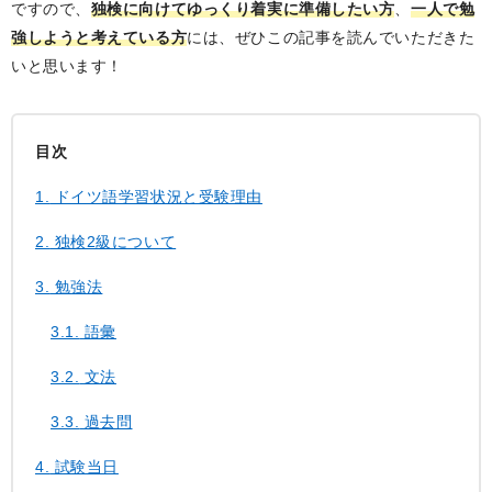
ですので、
独検に向けてゆっくり着実に準備したい方
、
一人で勉
強しようと考えている方
には、ぜひこの記事を読んでいただきた
いと思います！
目次
1.
ドイツ語学習状況と受験理由
2.
独検2級について
3.
勉強法
3.1.
語彙
3.2.
文法
3.3.
過去問
4.
試験当日