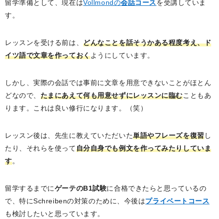
留学準備として、現在は
Vollmondの
会話コース
を受講していま
す。
レッスンを受ける前は、
どんなことを話そうかある程度考え、ド
イツ語で文章を作っておく
ようにしています。
しかし、実際の会話では事前に文章を用意できないことがほとん
どなので、
たまにあえて何も用意せずにレッスンに臨む
こともあ
ります。これは良い修行になります。（笑）
レッスン後は、先生に教えていただいた
単語やフレーズを復習
し
たり、それらを使って
自分自身でも例文を作ってみたりしていま
す
。
留学するまでに
ゲーテのB1試験
に合格できたらと思っているの
で、特にSchreibenの対策のために、今後は
プライベートコース
も検討したいと思っています。