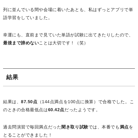
列に並んでいる間や会場に着いたあとも、私はずっとアプリで単
語学習をしていました。
幸運にも、直前まで見ていた単語が試験に出てきたりしたので、
最後まで諦めない
ことは大切です！（笑）
結果
結果は、
87.50点
（144点満点を100点に換算）で合格でした。こ
のときの合格最低点は
60.42点
だったようです。
過去問演習で毎回満点だった
聞き取り試験
では、本番でも
満点
を
とることができました！