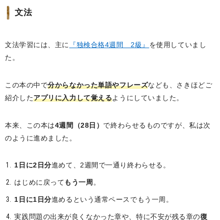
文法
文法学習には、主に
『独検合格4週間 2級』
を使用していまし
た。
この本の中で
分からなかった単語やフレーズ
なども、さきほどご
紹介した
アプリに入力して覚える
ようにしていました。
本来、この本は
4週間（28日）
で終わらせるものですが、私は次
のように進めました。
1日に2日分
進めて、2週間で一通り終わらせる。
はじめに戻って
もう一周
。
1日に1日分
進めるという通常ペースでもう一周。
実践問題の出来が良くなかった章や、特に不安が残る章の
復