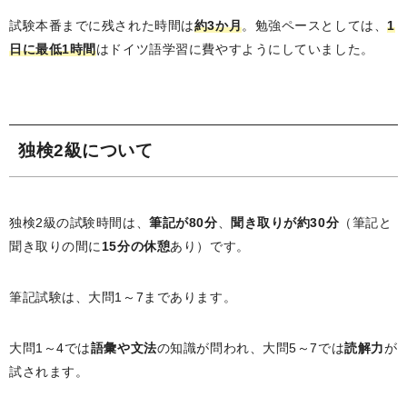
試験本番までに残された時間は
約3か月
。勉強ペースとしては、
1
日に最低1時間
はドイツ語学習に費やすようにしていました。
独検2級について
独検2級の試験時間は、
筆記が80分
、
聞き取りが約30分
（筆記と
聞き取りの間に
15分の休憩
あり）です。
筆記試験は、大問1～7まであります。
大問1～4では
語彙や文法
の知識が問われ、大問5～7では
読解力
が
試されます。