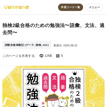
学習コース一覧
メニュー
独検2級合格のための勉強法〜語彙、文法、過
去問〜
試験合格体験記 (ゲーテ, 独検, telc)
更新日:
2025.08.22
このページを共有する:
LINE
X