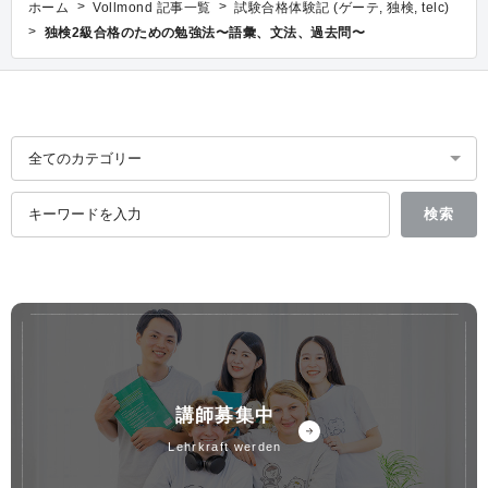
>
>
ホーム
Vollmond 記事一覧
試験合格体験記 (ゲーテ, 独検, telc)
>
独検2級合格のための勉強法〜語彙、文法、過去問〜
講師募集中
lehrkraft werden