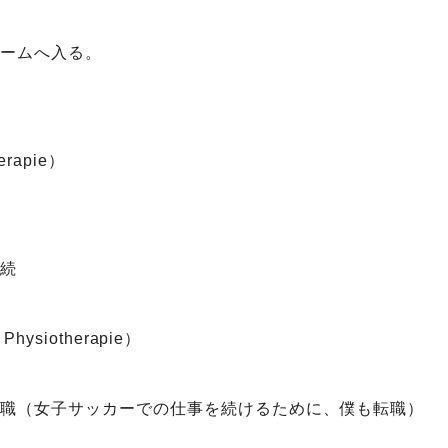
チームへ入る。
rapie）
職
継続
hysiotherapie）
転職（女子サッカーでの仕事を続けるために、僕も転職）