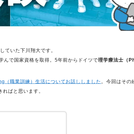
師をしていた下川翔大です。
学んで国家資格を取得。5年前からドイツで
理学療法士（Phys
dung（職業訓練）生活についてお話ししました
。今回はその
きればと思います。