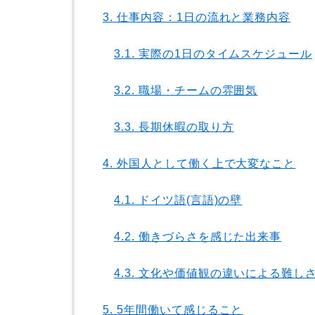
3.
仕事内容：1日の流れと業務内容
3.1.
実際の1日のタイムスケジュール
3.2.
職場・チームの雰囲気
3.3.
長期休暇の取り方
4.
外国人として働く上で大変なこと
4.1.
ドイツ語(言語)の壁
4.2.
働きづらさを感じた出来事
4.3.
文化や価値観の違いによる難し
5.
5年間働いて感じること