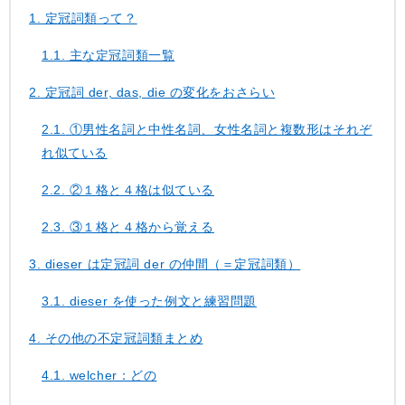
1.
定冠詞類って？
1.1.
主な定冠詞類一覧
2.
定冠詞 der, das, die の変化をおさらい
2.1.
①男性名詞と中性名詞、女性名詞と複数形はそれぞ
れ似ている
2.2.
②１格と４格は似ている
2.3.
③１格と４格から覚える
3.
dieser は定冠詞 der の仲間（＝定冠詞類）
3.1.
dieser を使った例文と練習問題
4.
その他の不定冠詞類まとめ
4.1.
welcher：どの