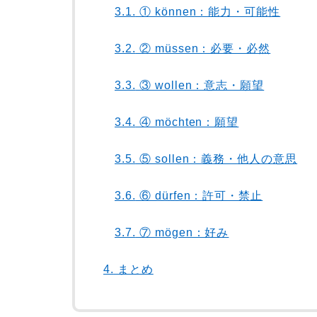
3.1.
① können：能力・可能性
3.2.
② müssen：必要・必然
3.3.
③ wollen：意志・願望
3.4.
④ möchten：願望
3.5.
⑤ sollen：義務・他人の意思
3.6.
⑥ dürfen：許可・禁止
3.7.
⑦ mögen：好み
4.
まとめ