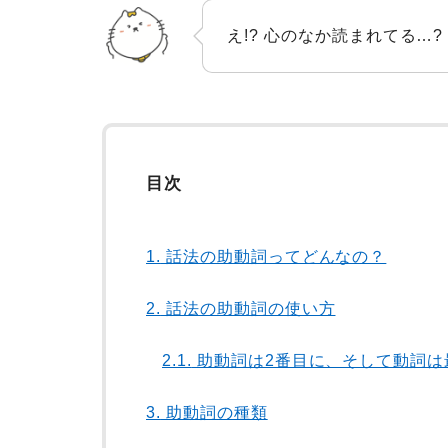
え!? 心のなか読まれてる…?
目次
1.
話法の助動詞ってどんなの？
2.
話法の助動詞の使い方
2.1.
助動詞は2番目に、そして動詞は
3.
助動詞の種類