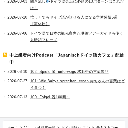
2026-08-03
聞き流し
ドイツ語会話に必須の13パターンはこれだ
け！
2026-07-20
忙しくてもドイツ語が話せる人になる学習習慣5選
【実体験】
2026-07-06
ドイツ語で日本の観光案内☆現役ツアーガイドも使う
丸暗記フレーズ
中上級者向けPodcast「Japanischドイツ語カフェ」配信
中
2026-08-10
102: Spiele für unterwegs 移動中の言葉遊び
2026-07-27
101: Wie Babys sprechen lernen 赤ちゃんの言葉はど
う育つ？
2026-07-13
100. Folge! 祝100回！
>
>
>
ホーム
Vollmond 記事一覧
ドイツ語レッスン
テキストコー