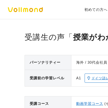
初めての方へ
授業がわ
パーソナ
リティー
海外
30代
会社員
受講前の
学習レベル
A1
ドイツ語
受講コース
動画学習コース
(