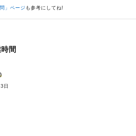
問」ページ
も参考にしてね!
業時間
)
月3日