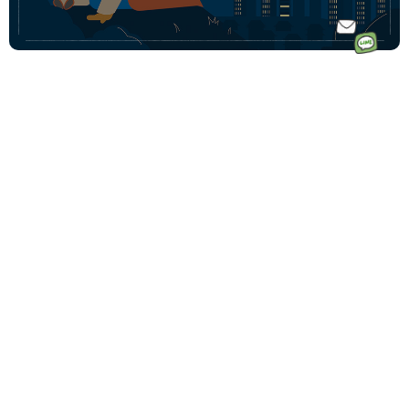
ホーム
ドイツ語オ
ドイツ語オンラインレッスンのコース一覧
ンラインレ
ドイツ語少人数コース
初めての方へ｜Vollmondとは
ッスンなら
ドイツ語プライベートコース
講師一覧
フォルモン
動画学習コース「ゼロからドイツ語文法講座」
受講料金
ト
ドイツ語会話コース
受講生の声
毎月500名
ドイツ語テキストコース
ドイツ語学習コーチングサービス
以上の生徒
法人・企業向けドイツ語研修
様が受講中
その他の法人向けサービス
です♩
予約システムログイン