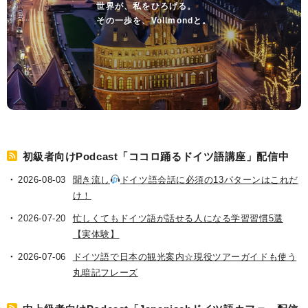
世界が、私をひろげる。
その一歩を、Vollmondと。
初級者向けPodcast「ココロ踊るドイツ語講座」配信中
2026-08-03
聞き流し
ドイツ語会話に必須の13パターンはこれだ
け！
2026-07-20
忙しくてもドイツ語が話せる人になる学習習慣5選
【実体験】
2026-07-06
ドイツ語で日本の観光案内☆現役ツアーガイドも使う
丸暗記フレーズ