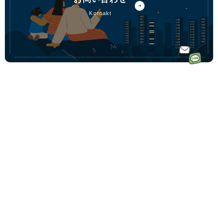
kontakt
ホーム
ドイツ語オ
ドイツ語オンラインレッスンのコース一覧
ンラインレ
ドイツ語少人数コース
初めての方へ｜Vollmondとは
ッスンなら
ドイツ語プライベートコース
講師一覧
フォルモン
動画学習コース「ゼロからドイツ語文法講座」
受講料金
ト
ドイツ語会話コース
受講生の声
毎月500名
ドイツ語テキストコース
ドイツ語学習コーチングサービス
以上の生徒
法人・企業向けドイツ語研修