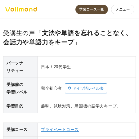
学習コース一覧
メニュー
文法や単語を忘れることなく、
会話力や単語力をキープ
パーソナ
日本
20代
学生
リティー
受講前の
完全初心者
ドイツ語レベル表
学習レベル
学習目的
趣味、試験対策、帰国後の語学力キープ。
受講コース
プライベートコース