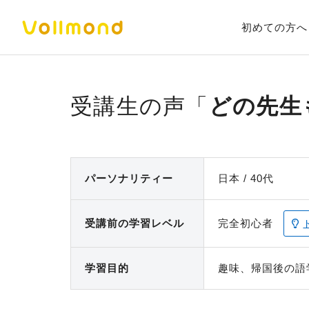
初めての方へ
どの先生
パーソナ
リティー
日本
40代
受講前の
学習レベル
完全初心者
学習目的
趣味、帰国後の語