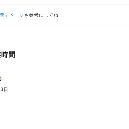
問」ページ
も参考にしてね!
業時間
)
月3日