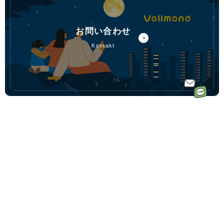
お問い合わせ
kontakt
ホーム
ドイツ語オ
ドイツ語オンラインレッスンのコース一覧
ンラインレ
ドイツ語少人数コース
初めての方へ｜Vollmondとは
ッスンなら
ドイツ語プライベートコース
講師一覧
フォルモン
動画学習コース「ゼロからドイツ語文法講座」
受講料金
ト