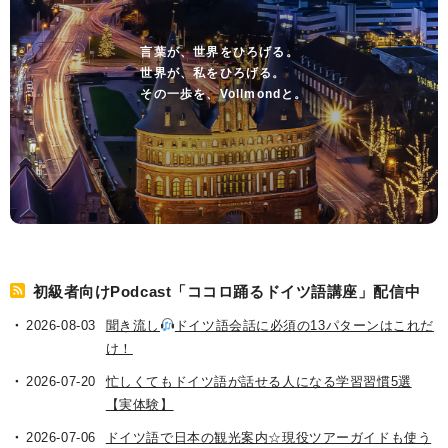
言葉が、世界をひろげる。
世界が、私をひろげる。
その一歩を、Vollmondと。
初級者向けPodcast「ココロ踊るドイツ語講座」配信中
2026-08-03
聞き流し
ドイツ語会話に必須の13パターンはこれだ
け！
2026-07-20
忙しくてもドイツ語が話せる人になる学習習慣5選
【実体験】
2026-07-06
ドイツ語で日本の観光案内☆現役ツアーガイドも使う