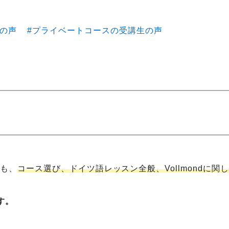
の声
プライベートコースの受講生の声
方も、
コース選び、ドイツ語レッスン全般、Vollmondに
す。