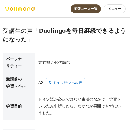
学習コース一覧
メニュー
Duolingoを毎日継続できるよう
になった
パーソナ
東京都
40代
講師
リティー
受講前の
A2
ドイツ語レベル表
学習レベル
ドイツ語が必須ではない生活のなかで、学習を
学習目的
いったん中断したら、なかなか再開できずにい
ました。