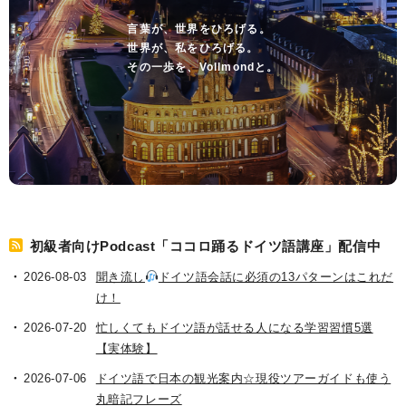
言葉が、世界をひろげる。
世界が、私をひろげる。
その一歩を、Vollmondと。
初級者向けPodcast「ココロ踊るドイツ語講座」配信中
2026-08-03
聞き流し
ドイツ語会話に必須の13パターンはこれだ
け！
2026-07-20
忙しくてもドイツ語が話せる人になる学習習慣5選
【実体験】
2026-07-06
ドイツ語で日本の観光案内☆現役ツアーガイドも使う
丸暗記フレーズ