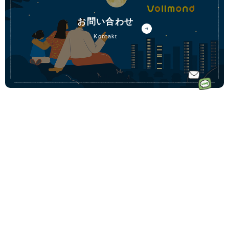
お問い合わせ
kontakt
ホーム
ドイツ語オ
ドイツ語オンラインレッスンのコース一覧
ンラインレ
ドイツ語少人数コース
初めての方へ｜Vollmondとは
ッスンなら
ドイツ語プライベートコース
講師一覧
フォルモン
動画学習コース「ゼロからドイツ語文法講座」
受講料金
ト
ドイツ語会話コース
受講生の声
毎月500名