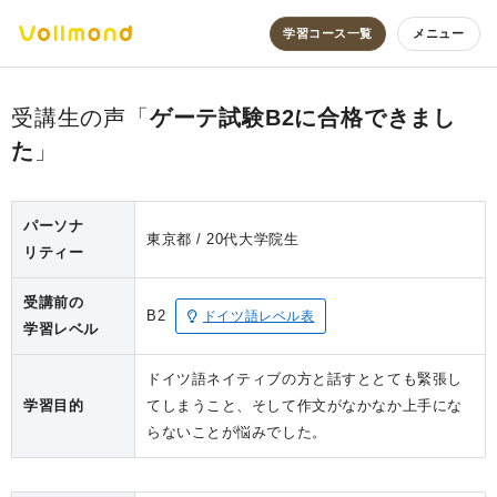
学習コース一覧
メニュー
ゲーテ試験B2に合格できまし
た
パーソナ
東京都
20代
大学院生
リティー
受講前の
B2
ドイツ語レベル表
学習レベル
ドイツ語ネイティブの方と話すととても緊張し
学習目的
てしまうこと、そして作文がなかなか上手にな
らないことが悩みでした。