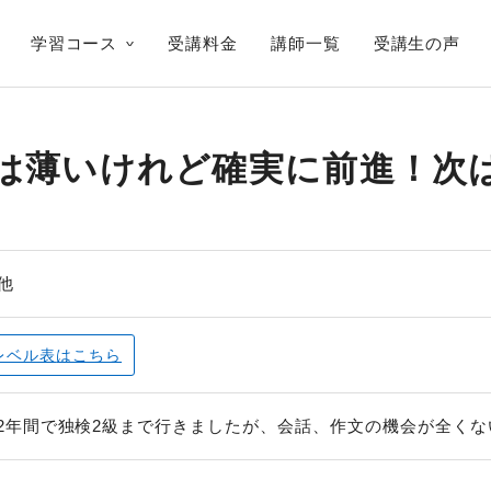
学習コース
受講料金
講師一覧
受講生の声
は薄いけれど確実に前進！次
他
レベル表
はこちら
2年間で独検2級まで行きましたが、会話、作文の機会が全くない為