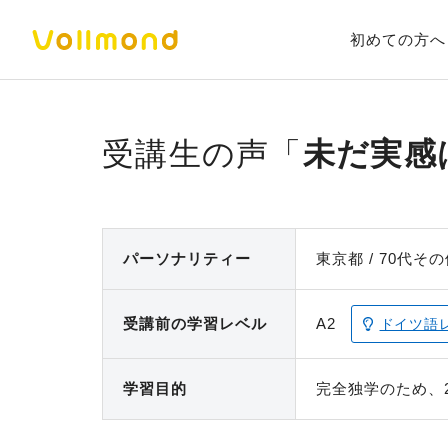
初めての方へ
未だ実感
パーソナ
リティー
東京都
70代
その
受講前の
学習レベル
A2
ドイツ語
学習目的
完全独学のため、