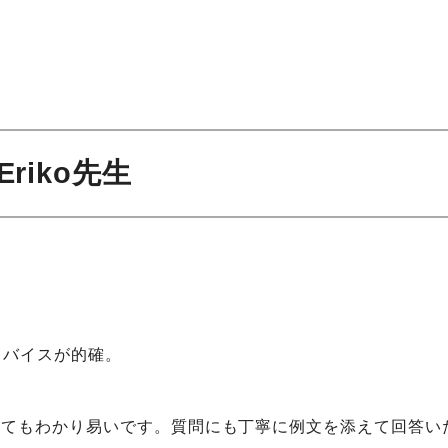
 Eriko先生
ドバイスが的確。
削がとてもわかり易いです。質問にも丁寧に例文を添えて回答