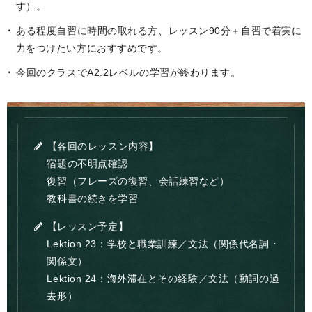
す）。
ある程度自習に時間の取れる方、レッスン90分＋自習で着実に
力をつけたい方におすすめです。
今回のクラスでA2.2レベルの学習が終わります。
【各回のレッスン内容】
宿題の不明点確認
復習（フレーズの復習、会話練習など）
教科書の続きを学習
【レッスン予定】
Lektion 23：学校と職業訓練／文法（関係代名詞・
関係文）
Lektion 24：海外滞在とその経験／文法（動詞の過
去形）