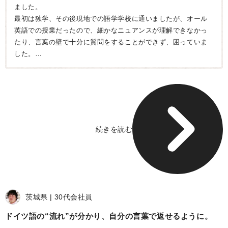
ました。
最初は独学、その後現地での語学学校に通いましたが、オール
英語での授業だったので、細かなニュアンスが理解できなかっ
たり、言葉の壁で十分に質問をすることができず、困っていま
した。
もっとしっかり内容を理解しながら進めていける、そんなレッ
スンはないのかなと探していたところ、Vollmondを見つけまし
た。
オンライン授業もあることから、子育て中の自分にはぴったり
だと思い受講を決めました。
続きを読む
先生は授業でも、こちらが理解するまでゆっくり教えてくれま
す。
テキストの内容に加え、普段使えるような日常会話まで教えて
くださるので、実際の生活で試してみることができ、通じたと
きには何とも言えない幸福感を味わえるようになりました。
茨城県
30代
会社員
ドイツ語の“流れ”が分かり、自分の言葉で返せるように