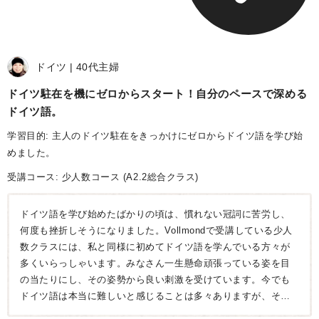
ドイツ
40代
主婦
ドイツ駐在を機にゼロからスタート！自分のペースで深める
ドイツ語
学習目的: 主人のドイツ駐在をきっかけにゼロからドイツ語を学び始
めました。
受講コース:
少人数コース
(A2.2総合クラス)
ドイツ語を学び始めたばかりの頃は、慣れない冠詞に苦労し、
何度も挫折しそうになりました。Vollmondで受講している少人
数クラスには、私と同様に初めてドイツ語を学んでいる方々が
多くいらっしゃいます。みなさん一生懸命頑張っている姿を目
の当たりにし、その姿勢から良い刺激を受けています。今でも
ドイツ語は本当に難しいと感じることは多々ありますが、それ
でもドイツ語を嫌いにならずに続けられているのは、Vollmond