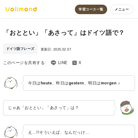
学習コース一覧
メニュー
「おととい」「あさって」はドイツ語で？
ドイツ語フレーズ
更新日:
2025.02.07
このページを共有する:
LINE
X
今日は
heute
、昨日は
gestern
、明日は
morgen ♪
じゃあ「おととい」「あさって」は？
え…!!そういえば、なんだっけ…