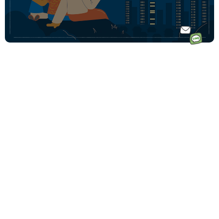
ホーム
ドイツ語オ
ドイツ語オンラインレッスンのコース一覧
ンラインレ
ドイツ語少人数コース
初めての方へ｜Vollmondとは
ッスンなら
ドイツ語プライベートコース
講師一覧
フォルモン
動画学習コース「ゼロからドイツ語文法講座」
受講料金
ト
ドイツ語会話コース
受講生の声
毎月500名
ドイツ語テキストコース
ドイツ語学習コーチングサービス
以上の生徒
法人・企業向けドイツ語研修
様が受講中
その他の法人向けサービス
です♩