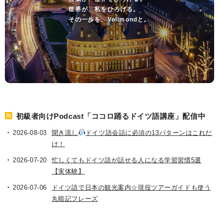
世界が、私をひろげる。
その一歩を、Vollmondと。
初級者向けPodcast「ココロ踊るドイツ語講座」配信中
2026-08-03
聞き流し
ドイツ語会話に必須の13パターンはこれだ
け！
2026-07-20
忙しくてもドイツ語が話せる人になる学習習慣5選
【実体験】
2026-07-06
ドイツ語で日本の観光案内☆現役ツアーガイドも使う
丸暗記フレーズ