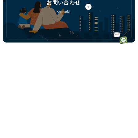
お問い合わせ
kontakt
ホーム
ドイツ語オ
ドイツ語オンラインレッスンのコース一覧
ンラインレ
ドイツ語少人数コース
初めての方へ｜Vollmondとは
ッスンなら
ドイツ語プライベートコース
講師一覧
フォルモン
動画学習コース「ゼロからドイツ語文法講座」
受講料金
ト
ドイツ語会話コース
受講生の声
毎月500名
ドイツ語テキストコース
ドイツ語学習コーチングサービス
以上の生徒