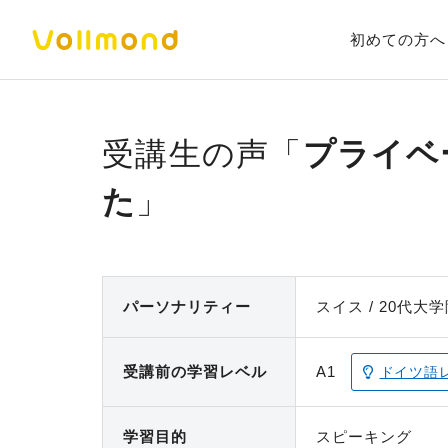
初めての方へ
プライベ
た
パーソナ
リティー
スイス
20代
大学
受講前の
学習レベル
A1
ドイツ語
学習目的
スピーキング