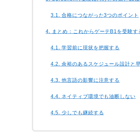
3.1.
合格につながった3つのポイント
4.
まとめ：これからゲーテB1を受験す
4.1.
学習前に現状を把握する
4.2.
余裕のあるスケジュール設計と
4.3.
他言語の影響に注意する
4.4.
ネイティブ環境でも油断しない
4.5.
少しでも継続する