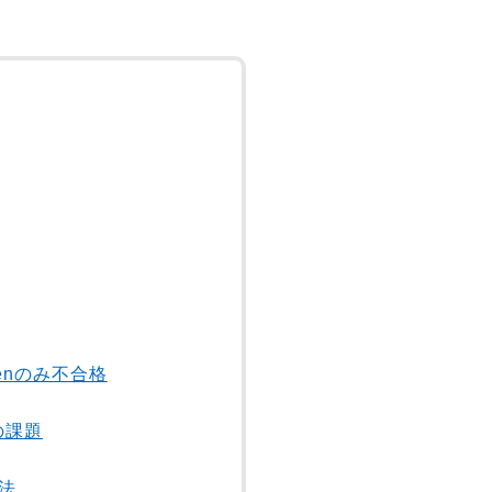
enのみ不合格
の課題
強法