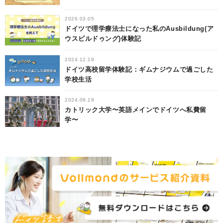
2026.03.05
ドイツで理学療法士になった私のAusbildung(ア
ウスビルドゥング)体験記
2024.12.19
ドイツ高校留学体験記：ギムナジウムで過ごした
学校生活
2024.09.19
カトリック大学〜英語メインでドイツへ私費留
学〜