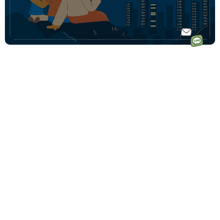
ホーム
ドイツ語オ
ドイツ語オンラインレッスンのコース一覧
ンラインレ
ドイツ語少人数コース
初めての方へ｜Vollmondとは
ッスンなら
ドイツ語プライベートコース
講師一覧
フォルモン
動画学習コース「ゼロからドイツ語文法講座」
受講料金
ト
ドイツ語会話コース
受講生の声
毎月500名
ドイツ語テキストコース
ドイツ語学習コーチングサービス
以上の生徒
法人・企業向けドイツ語研修
様が受講中
その他の法人向けサービス
です♩