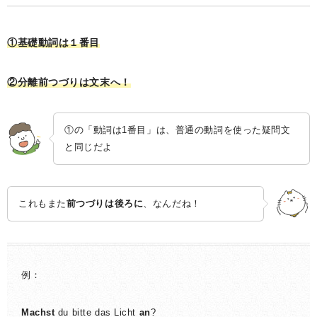
①基礎動詞は１番目
②分離前つづりは文末へ！
①の「動詞は1番目」は、普通の動詞を使った疑問文
と同じだよ
これもまた
前つづりは後ろに
、なんだね！
例：
Machst
du bitte das Licht
an
?