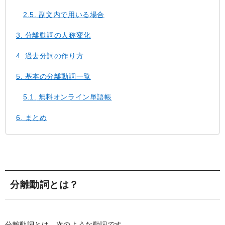
2.5.
副文内で用いる場合
3.
分離動詞の人称変化
4.
過去分詞の作り方
5.
基本の分離動詞一覧
5.1.
無料オンライン単語帳
6.
まとめ
分離動詞とは？
分離動詞とは、次のような動詞です。