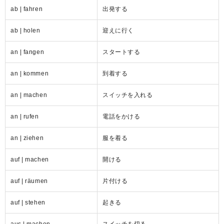
ab | fahren
出発する
ab | holen
迎えに行く
an | fangen
スタートする
an | kommen
到着する
an | machen
スイッチを入れる
an | rufen
電話をかける
an | ziehen
服を着る
auf | machen
開ける
auf | räumen
片付ける
auf | stehen
起きる