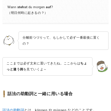
Wann
stehst
du morgen
auf
?
（明日何時に起きるの？）
分離前つづりって、もしかして必ず一番最後に置く
の？
ここまでは必ず文末に置いてきたね。ここからは
ちょ
っと違う例
を見ていくよ～
話法の助動詞と一緒に用いる場合
話法の助動詞
とは、können や müssen などのことです。