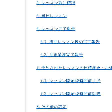
4.
レッスン前に確認
5.
当日レッスン
6.
レッスン完了報告
6.1.
初回レッスン後の完了報告
6.2.
月末業務完了報告
7.
予約されたレッスンの日時変更・お
7.1.
レッスン開始48時間前まで
7.2.
レッスン開始48時間前以降
8.
その他の設定