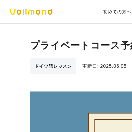
初めての方へ
プライベートコース予
ドイツ語レッスン
更新日:
2025.06.05