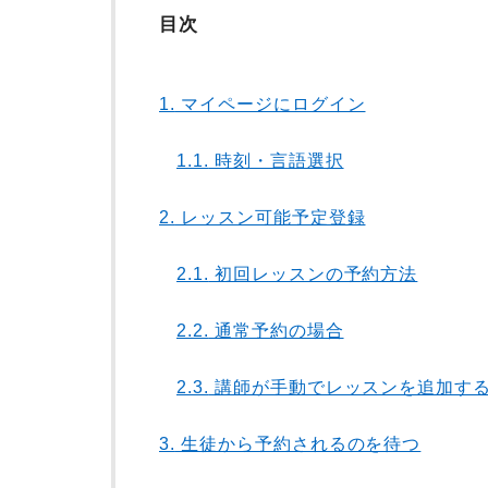
目次
1.
マイページにログイン
1.1.
時刻・言語選択
2.
レッスン可能予定登録
2.1.
初回レッスンの予約方法
2.2.
通常予約の場合
2.3.
講師が手動でレッスンを追加す
3.
生徒から予約されるのを待つ