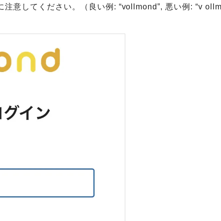
。（良い例: “vollmond”, 悪い例: “v ollmond”/”vo