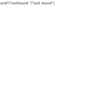
llmond “/”voll mond”）