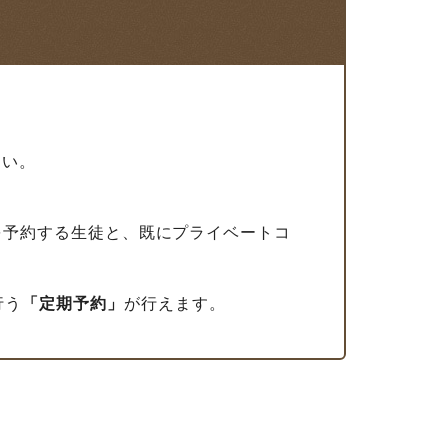
さい。
を予約する生徒と、既にプライベートコ
行う
「定期予約」
が行えます。