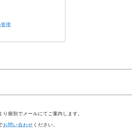
の管理
事務局より個別でメールにてご案内します。
で
お問い合わせ
ください。