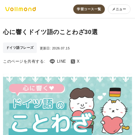
学習コース一覧
メニュー
心に響くドイツ語のことわざ30選
ドイツ語フレーズ
更新日:
2026.07.15
このページを共有する:
LINE
X