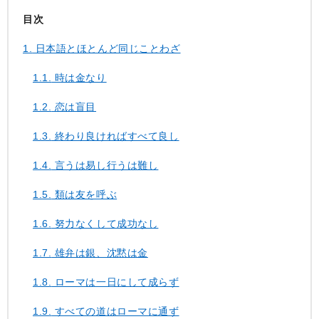
目次
1.
日本語とほとんど同じことわざ
1.1.
時は金なり
1.2.
恋は盲目
1.3.
終わり良ければすべて良し
1.4.
言うは易し行うは難し
1.5.
類は友を呼ぶ
1.6.
努力なくして成功なし
1.7.
雄弁は銀、沈黙は金
1.8.
ローマは一日にして成らず
1.9.
すべての道はローマに通ず