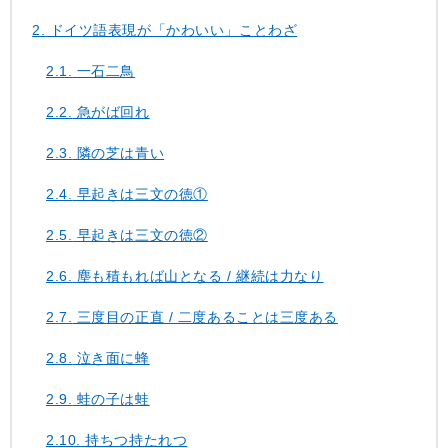
2.
ドイツ語表現が「かわいい」ことわざ
2.1.
一石二鳥
2.2.
急がば回れ
2.3.
隣の芝は青い
2.4.
早起きは三文の徳①
2.5.
早起きは三文の徳②
2.6.
塵も積もれば山となる / 継続は力なり
2.7.
三度目の正直 / 二度あることは三度ある
2.8.
泣き面に蜂
2.9.
蛙の子は蛙
2.10.
持ちつ持たれつ