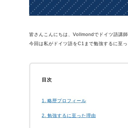
皆さんこんにちは、Vollmondでドイツ語講
今回は私がドイツ語をC1まで勉強するに至
目次
1.
略歴プロフィール
2.
勉強するに至った理由