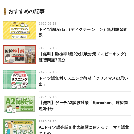
おすすめの記事
2025.07.18
ドイツ語Diktat（ディクテーション）無料練習問
題
2025.07.18
【無料】独検準1級2次試験対策（スピーキング）
練習問題3回分
2026.02.10
ドイツ語無料リスニング教材「クリスマスの思い
出」
2025.07.18
【無料】ゲーテA2試験対策「Sprechen」練習問
題3回分
2025.07.18
A1ドイツ語会話＆作文練習に使えるテーマと語彙
まとめ