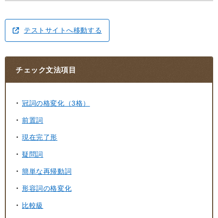
テストサイトへ移動する
チェック文法項目
冠詞の格変化（3格）
前置詞
現在完了形
疑問詞
簡単な再帰動詞
形容詞の格変化
比較級