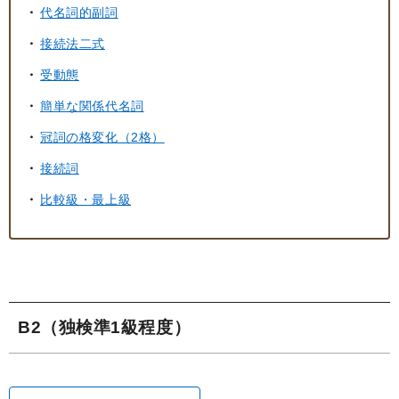
代名詞的副詞
接続法二式
受動態
簡単な関係代名詞
冠詞の格変化（2格）
接続詞
比較級・最上級
B2（独検準1級程度）